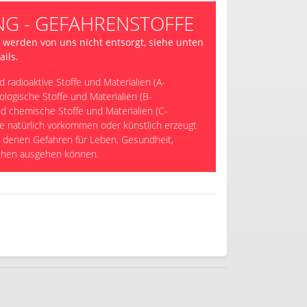
G - GEFAHRENSTOFFE
 werden von uns nicht entsorgt, siehe unten
ails.
d radioaktive Stoffe und Materialien (A-
iologische Stoffe und Materialien (B-
nd chemische Stoffe und Materialien (C-
die natürlich vorkommen oder künstlich erzeugt
 denen Gefahren für Leben, Gesundheit,
chen ausgehen können.