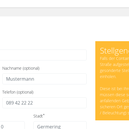
Stellge
Falls der Contai
Straße aufgestel
Nachname (optional)
gesonderte Ste
einholen.
Diese ist bei Ih
Telefon (optional)
müssen diese se
anfallenden Geb
sicheren Ort ge
/ Beleuchtung) s
*
Stadt