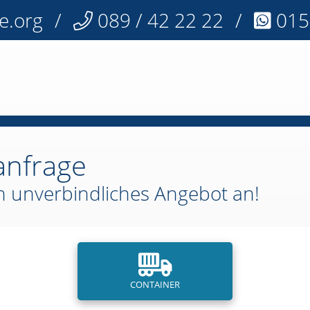
le.org
/
089 / 42 22 22
/
015
anfrage
in unverbindliches Angebot an!
CONTAINER