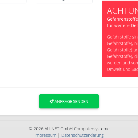
ACHTUN
Gefahrenstoffe
für weitere Det
Gefahrstoffe sin
Gefahrstoffe), b
Gefahrstoffe) u
Gefahrstoffe), 
wurden und von
Umwelt und Sa
ANFRAGE SENDEN
© 2026 ALLNET GmbH Computersysteme
Impressum
|
Datenschutzerklärung