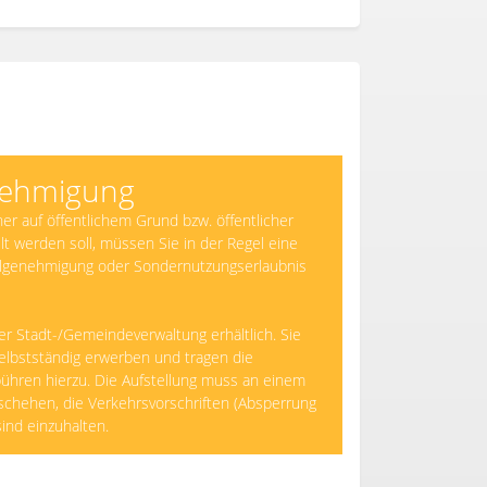
nehmigung
ner auf öffentlichem Grund bzw. öffentlicher
lt werden soll, müssen Sie in der Regel eine
llgenehmigung oder Sondernutzungserlaubnis
rer Stadt-/Gemeindeverwaltung erhältlich. Sie
lbstständig erwerben und tragen die
ühren hierzu. Die Aufstellung muss an einem
schehen, die Verkehrsvorschriften (Absperrung
ind einzuhalten.